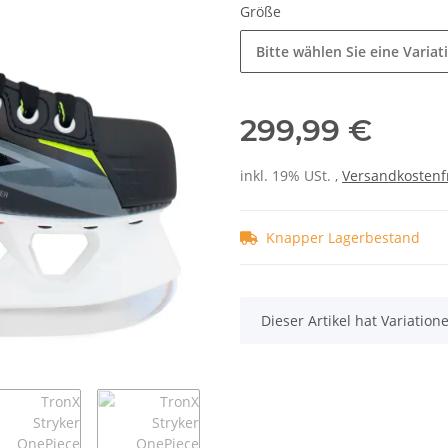
Größe
Bitte wählen Sie eine Variat
299,99 €
inkl. 19% USt. ,
Versandkostenf
Knapper Lagerbestand
x
Dieser Artikel hat Variatio