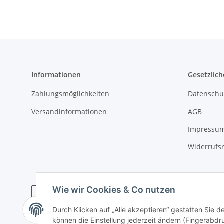
Informationen
Gesetzlich
Zahlungsmöglichkeiten
Datenschu
Versandinformationen
AGB
Impressu
Widerrufs
Wie wir Cookies & Co nutzen
Durch Klicken auf „Alle akzeptieren“ gestatten Sie d
* Alle Preise inkl. gesetzlicher USt., zzgl.
Versand
können die Einstellung jederzeit ändern (Fingerabdru