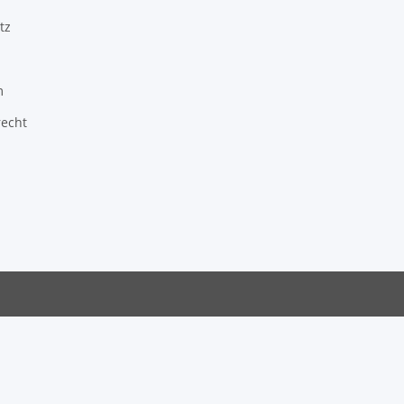
tz
m
recht