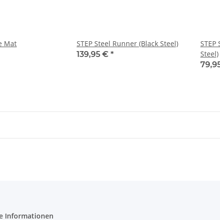
e Mat
STEP Steel Runner (Black Steel)
STEP 
Steel)
139,95 €
*
79,9
e Informationen