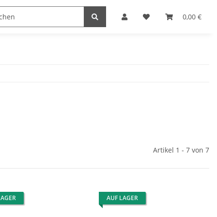
ifmaschinen + Zubehör
Team Wear
Game Wear
0,00 €
Artikel 1 - 7 von 7
LAGER
AUF LAGER