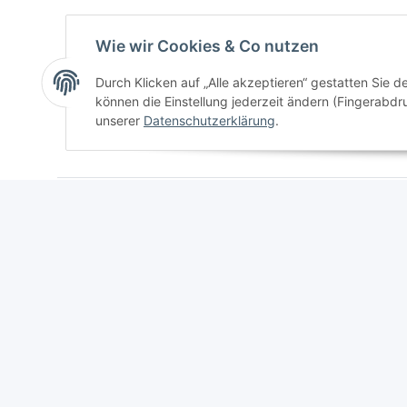
Wie wir Cookies & Co nutzen
Durch Klicken auf „Alle akzeptieren“ gestatten Sie d
* Alle Preise inkl. gesetzlicher USt., zzgl.
Versand
können die Einstellung jederzeit ändern (Fingerabdru
unserer
Datenschutzerklärung
.