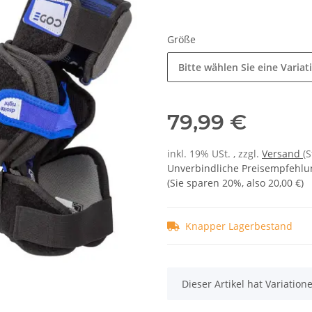
e Informationen
tz
m
recht