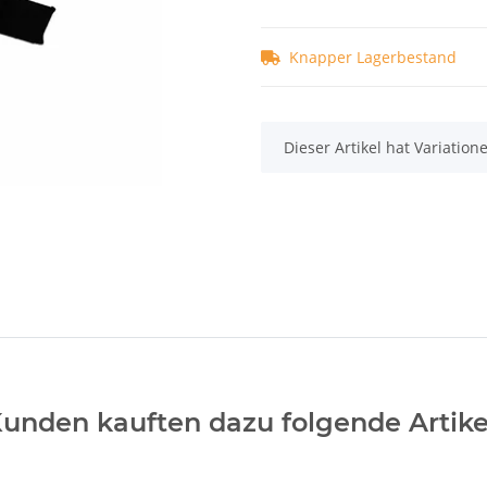
unden kauften dazu folgende Artike
Coveted Pro Backplate
Straps (Baumwolle)
schwarz
39,99 €
*