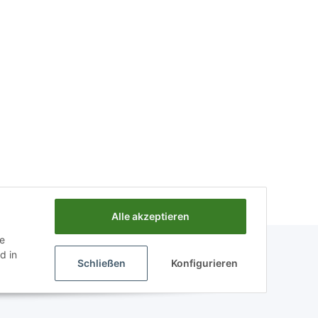
Alle akzeptieren
ie
d in
Schließen
Konfigurieren
Powered by
JTL-Shop