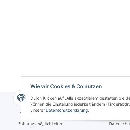
Informationen
Gesetzlich
Zahlungsmöglichkeiten
Datenschu
Versandinformationen
AGB
Impressu
Widerrufs
Wie wir Cookies & Co nutzen
Durch Klicken auf „Alle akzeptieren“ gestatten Sie d
* Alle Preise inkl. gesetzlicher USt., zzgl.
Versand
können die Einstellung jederzeit ändern (Fingerabdru
unserer
Datenschutzerklärung
.