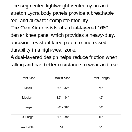
The segmented lightweight vented nylon and
stretch Lycra body panels provide a breathable
feel and allow for complete mobility.
The Cele Air consists of a dual-layered 1680
denier knee panel which provides a heavy-duty,
abrasion-resistant knee patch for increased
durability in a high-wear zone.
A dual-layered design helps reduce friction when
falling and has better resistance to wear and tear.
Pant Size
Waist Size
Pant Length
Small
30" - 32"
40"
Medium
32" - 34"
42"
Large
34" - 36"
44"
X-Large
36" - 38"
46"
XX-Large
38"+
48"