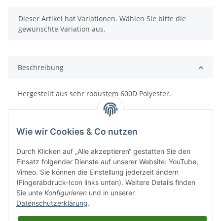
x
Dieser Artikel hat Variationen. Wählen Sie bitte die
gewünschte Variation aus.
Beschreibung
Hergestellt aus sehr robustem 600D Polyester.
Junior: 76 x 38 x 38 cm
Senior: 91 x 46 x 46 cm
Wie wir Cookies & Co nutzen
Durch Klicken auf „Alle akzeptieren“ gestatten Sie den
Einsatz folgender Dienste auf unserer Website: YouTube,
Vimeo. Sie können die Einstellung jederzeit ändern
(Fingerabdruck-Icon links unten). Weitere Details finden
Sie unte
Konfigurieren
und in unserer
Datenschutzerklärung
.